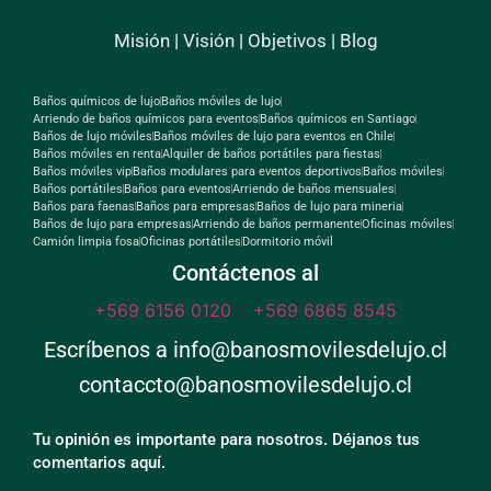
Camión limpia fosas
Misión
|
Visión
|
Objetivos
|
Blog
Baños químicos de lujo
Baños móviles de lujo
Arriendo de baños químicos para eventos
Baños químicos en Santiago
Baños de lujo móviles
Baños móviles de lujo para eventos en Chile
Baños móviles en renta
Alquiler de baños portátiles para fiestas
Baños móviles vip
Baños modulares para eventos deportivos
Baños móviles
Baños portátiles
Baños para eventos
Arriendo de baños mensuales
Baños para faenas
Baños para empresas
Baños de lujo para mineria
Baños de lujo para empresas
Arriendo de baños permanente
Oficinas móviles
Camión limpia fosa
Oficinas portátiles
Dormitorio móvil
Contáctenos al
+569 6156 0120
o
+569 6865 8545
Escríbenos a info@banosmovilesdelujo.cl
contaccto@banosmovilesdelujo.cl
Tu opinión es importante para nosotros. Déjanos tus
comentarios aquí.