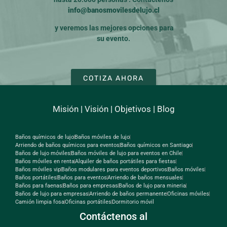
info@banosmovilesdelujo.cl
y veremos las mejores opciones para
su evento.
COTIZA AHORA
Misión
|
Visión
|
Objetivos
|
Blog
Baños químicos de lujo
Baños móviles de lujo
Arriendo de baños químicos para eventos
Baños químicos en Santiago
Baños de lujo móviles
Baños móviles de lujo para eventos en Chile
Baños móviles en renta
Alquiler de baños portátiles para fiestas
Baños móviles vip
Baños modulares para eventos deportivos
Baños móviles
Baños portátiles
Baños para eventos
Arriendo de baños mensuales
Baños para faenas
Baños para empresas
Baños de lujo para mineria
Baños de lujo para empresas
Arriendo de baños permanente
Oficinas móviles
Camión limpia fosa
Oficinas portátiles
Dormitorio móvil
Contáctenos al