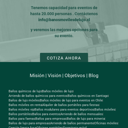
Tenemos capacidad para eventos de
hasta 20.000 personas . Contáctenos
info@banosmovilesdelujo.cl
y veremos las mejores opciones para
su evento.
COTIZA AHORA
Misión
|
Visión
|
Objetivos
|
Blog
Baños químicos de lujo
Baños móviles de lujo
Arriendo de baños químicos para eventos
Baños químicos en Santiago
Baños de lujo móviles
Baños móviles de lujo para eventos en Chile
Baños móviles en renta
Alquiler de baños portátiles para fiestas
Baños móviles vip
Baños modulares para eventos deportivos
Baños móviles
Baños portátiles
Baños para eventos
Arriendo de baños mensuales
Baños para faenas
Baños para empresas
Baños de lujo para mineria
Baños de lujo para empresas
Arriendo de baños permanente
Oficinas móviles
Camión limpia fosa
Oficinas portátiles
Dormitorio móvil