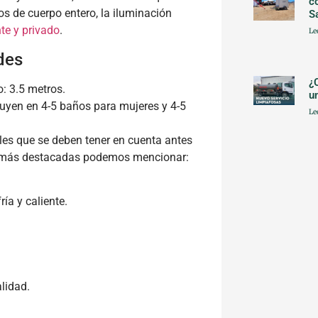
c
os de cuerpo entero, la iluminación
S
te y privado
.
Le
des
¿
o: 3.5 metros.
u
buyen en 4-5 baños para mujeres y 4-5
Le
les que se deben tener en cuenta antes
as más destacadas podemos mencionar:
ía y caliente.
lidad.
.