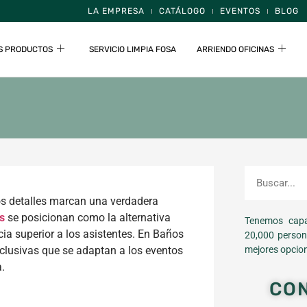
LA EMPRESA
CATÁLOGO
EVENTOS
BLOG
S PRODUCTOS
SERVICIO LIMPIA FOSA
ARRIENDO OFICINAS
os detalles marcan una verdadera
s
se posicionan como la alternativa
Tenemos capa
cia superior a los asistentes. En Baños
20,000 person
lusivas que se adaptan a los eventos
mejores opcion
.
CO