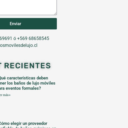
Enviar
69691 ó +569 68658545
osmovilesdelujo.cl
T RECIENTES
Qué características deben
ener los baños de lujo móviles
ara eventos formales?
er más»
Cómo elegir un proveedor