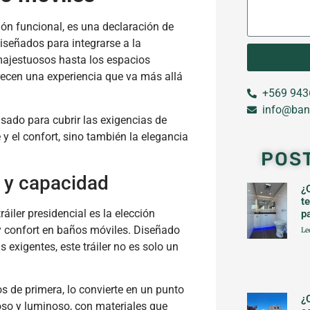
ción funcional, es una declaración de
iseñados para integrarse a la
majestuosos hasta los espacios
recen una experiencia que va más allá
+569 943
info@ban
ado para cubrir las exigencias de
 y el confort, sino también la elegancia
POS
o y capacidad
¿
t
iler presidencial es la elección
p
 y confort en baños móviles. Diseñado
Le
exigentes, este tráiler no es solo un
 de primera, lo convierte en un punto
¿
ioso y luminoso, con materiales que