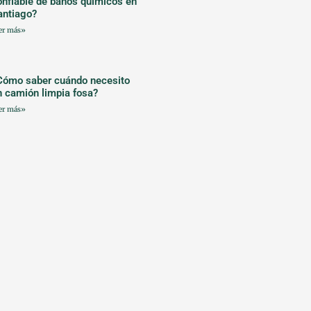
onfiable de baños químicos en
antiago?
er más»
Cómo saber cuándo necesito
n camión limpia fosa?
er más»