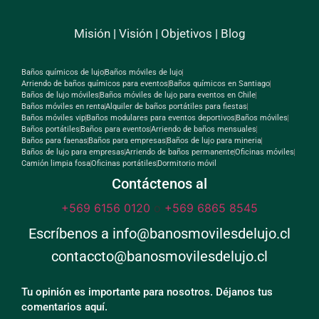
Misión
|
Visión
|
Objetivos
|
Blog
Baños químicos de lujo
Baños móviles de lujo
Arriendo de baños químicos para eventos
Baños químicos en Santiago
Baños de lujo móviles
Baños móviles de lujo para eventos en Chile
Baños móviles en renta
Alquiler de baños portátiles para fiestas
Baños móviles vip
Baños modulares para eventos deportivos
Baños móviles
Baños portátiles
Baños para eventos
Arriendo de baños mensuales
Baños para faenas
Baños para empresas
Baños de lujo para mineria
Baños de lujo para empresas
Arriendo de baños permanente
Oficinas móviles
Camión limpia fosa
Oficinas portátiles
Dormitorio móvil
Contáctenos al
+569 6156 0120
o
+569 6865 8545
Escríbenos a info@banosmovilesdelujo.cl
contaccto@banosmovilesdelujo.cl
Tu opinión es importante para nosotros. Déjanos tus
comentarios aquí.