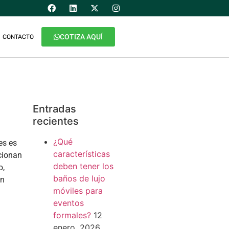
COTIZA AQUÍ
CONTACTO
Entradas
recientes
¿Qué
es es
características
cionan
deben tener los
o,
baños de lujo
ón
móviles para
eventos
formales?
12
enero, 2026