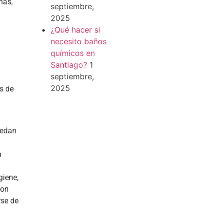
más,
septiembre,
2025
¿Qué hacer si
necesito baños
químicos en
Santiago?
1
septiembre,
2025
s de
uedan
a
giene,
con
rse de