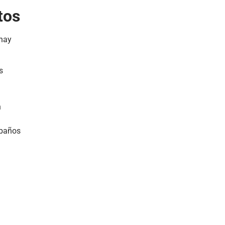
tos
 hay
s
n
 baños