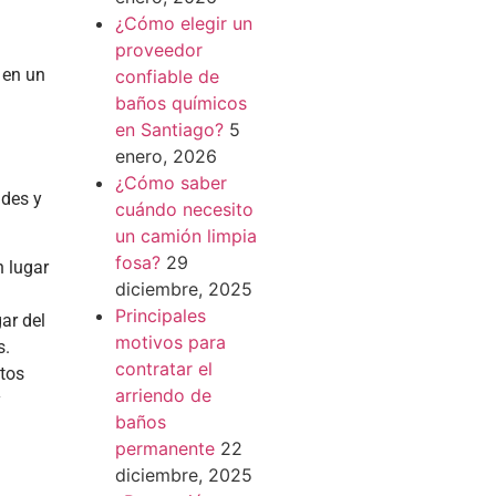
¿Cómo elegir un
proveedor
 en un
confiable de
baños químicos
en Santiago?
5
enero, 2026
¿Cómo saber
ades y
cuándo necesito
un camión limpia
fosa?
29
n lugar
diciembre, 2025
Principales
ar del
motivos para
s.
contratar el
tos
arriendo de
y
baños
permanente
22
diciembre, 2025