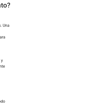
nto?
s. Una
Para
 y
nte
odo