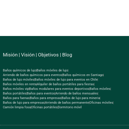
Misión
|
Visión
|
Objetivos
|
Blog
Baños químicos de lujo
Baños móviles de lujo
Arriendo de baños químicos para eventos
Baños químicos en Santiago
Baños de lujo móviles
Baños móviles de lujo para eventos en Chile
Baños móviles en renta
Alquiler de baños portátiles para fiestas
Baños móviles vip
Baños modulares para eventos deportivos
Baños móviles
Baños portátiles
Baños para eventos
Arriendo de baños mensuales
Baños para faenas
Baños para empresas
Baños de lujo para mineria
Baños de lujo para empresas
Arriendo de baños permanente
Oficinas móviles
Camión limpia fosa
Oficinas portátiles
Dormitorio móvil