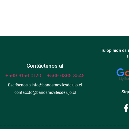
Tu opinión es
Contáctenos al
+569 6156 0120
o
+569 6865 8545
Escríbenos a info@banosmovilesdelujo.cl
Síg
contaccto@banosmovilesdelujo.cl