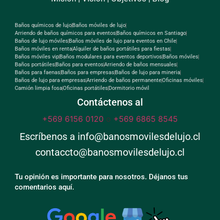
Baños químicos de lujo
Baños móviles de lujo
Arriendo de baños químicos para eventos
Baños químicos en Santiago
Baños de lujo móviles
Baños móviles de lujo para eventos en Chile
Baños móviles en renta
Alquiler de baños portátiles para fiestas
Baños móviles vip
Baños modulares para eventos deportivos
Baños móviles
Baños portátiles
Baños para eventos
Arriendo de baños mensuales
Baños para faenas
Baños para empresas
Baños de lujo para mineria
Baños de lujo para empresas
Arriendo de baños permanente
Oficinas móviles
Camión limpia fosa
Oficinas portátiles
Dormitorio móvil
Contáctenos al
+569 6156 0120
o
+569 6865 8545
Escríbenos a info@banosmovilesdelujo.cl
contaccto@banosmovilesdelujo.cl
Tu opinión es importante para nosotros. Déjanos tus
comentarios aquí.