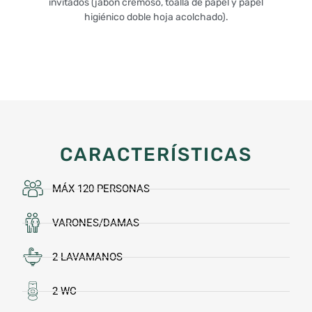
invitados (jabón cremoso, toalla de papel y papel
higiénico doble hoja acolchado).
CARACTERÍSTICAS
MÁX 120 PERSONAS
VARONES/DAMAS
2 LAVAMANOS
2 WC