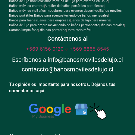
Baños de lujo móviles
Baños móviles de lujo para eventos en Chile
Baños móviles en renta
Alquiler de baños portátiles para fiestas
Baños móviles vip
Baños modulares para eventos deportivos
Baños móviles
Baños portátiles
Baños para eventos
Arriendo de baños mensuales
Baños para faenas
Baños para empresas
Baños de lujo para mineria
Baños de lujo para empresas
Arriendo de baños permanente
Oficinas móviles
Camión limpia fosa
Oficinas portátiles
Dormitorio móvil
Contáctenos al
+569 6156 0120
o
+569 6865 8545
Escríbenos a info@banosmovilesdelujo.cl
contaccto@banosmovilesdelujo.cl
Tu opinión es importante para nosotros. Déjanos tus
comentarios aquí.