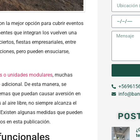
on la mejor opción para cubrir eventos
nentes que integran los vuelven una
ertos, fiestas empresariales, entre
aciones, pero pueden ensuciarse,
s o unidades modulares
, muchas
 adicional. De esta manera, se
+5696156
lemas que puedan causar aversión en
info@ban
l aire libre, no siempre alcanza el
l. Existen algunas medidas que pueden
POS
os en esta publicación.
¿
funcionales
t