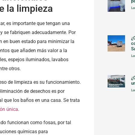
p
e la limpieza
Le
iar, es importante que tengan una
 y se fabriquen adecuadamente. Por
¿
n en buen estado para minimizar la
c
S
entos que añaden más valor a la
Le
les, espejos iluminados, lavabos
tre otros.
¿
eso de limpieza es su funcionamiento.
u
eliminación de desechos es por
Le
al que los baños en una casa. Se trata
ión única
.
asado funcionan como fosas, por tal
luciones químicas para