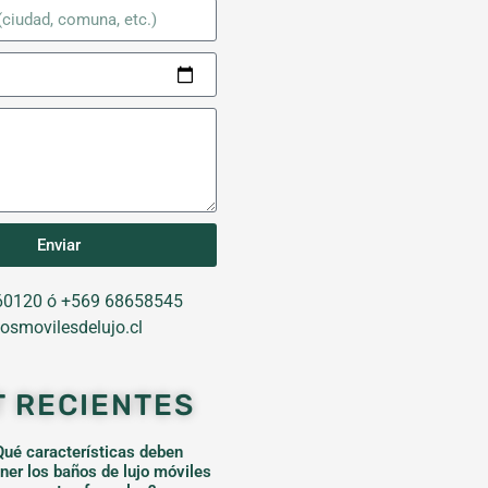
Enviar
0120 ó +569 68658545
osmovilesdelujo.cl
T RECIENTES
Qué características deben
ener los baños de lujo móviles