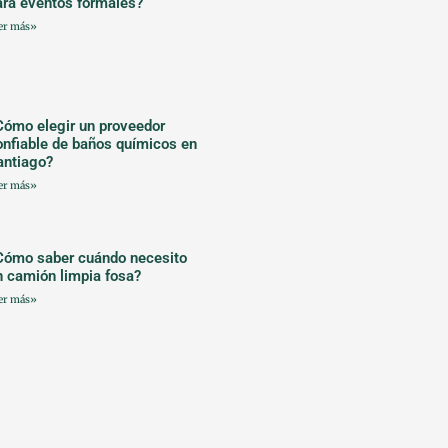
ara eventos formales?
er más»
Cómo elegir un proveedor
onfiable de baños químicos en
antiago?
er más»
Cómo saber cuándo necesito
n camión limpia fosa?
er más»