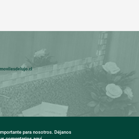
ovilesdelujo.cl
 importante para nosotros. Déjanos
tus comentarios aquí.