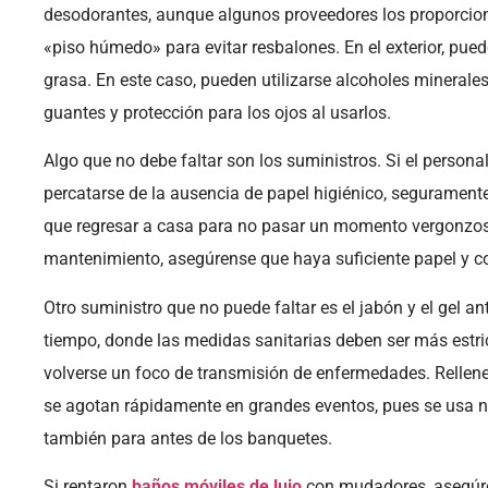
desodorantes, aunque algunos proveedores los proporcio
«piso húmedo» para evitar resbalones. En el exterior, pue
grasa. En este caso, pueden utilizarse alcoholes minerales 
guantes y protección para los ojos al usarlos.
Algo que no debe faltar son los suministros. Si el persona
percatarse de la ausencia de papel higiénico, segurament
que regresar a casa para no pasar un momento vergonzos
mantenimiento, asegúrense que haya suficiente papel y c
Otro suministro que no puede faltar es el jabón y el gel an
tiempo, donde las medidas sanitarias deben ser más estric
volverse un foco de transmisión de enfermedades. Rellen
se agotan rápidamente en grandes eventos, pues se usa no
también para antes de los banquetes.
Si rentaron
baños móviles de lujo
con mudadores, asegúre