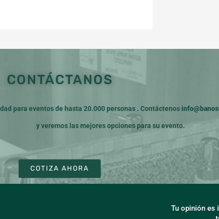
CONTÁCTANOS
ad para eventos de hasta 20.000 personas . Contáctenos
info@banosm
y veremos las mejores opciones para su evento.
COTIZA AHORA
Tu opinión es