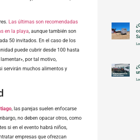
res.
Las últimas son recomendadas
¿
s en la playa
, aunque también son
c
S
da 50 invitados. En el caso de los
Le
unidad puede cubrir desde 100 hasta
lamentar», por tal motivo,
¿
i servirán muchos alimentos y
u
Le
d
tiago
, las parejas suelen enfocarse
n embargo, no deben opacar otros, como
es si en el evento habrá niños,
ntratar empresas que ofrezcan