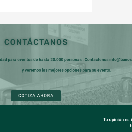
CONTÁCTANOS
ad para eventos de hasta 20.000 personas . Contáctenos
info@banosm
y veremos las mejores opciones para su evento.
COTIZA AHORA
Tu opinión es