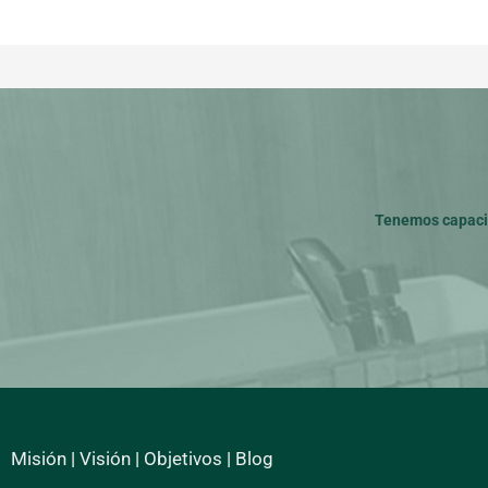
Tenemos capacid
Misión
|
Visión
|
Objetivos
|
Blog