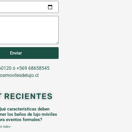
Enviar
0120 ó +569 68658545
osmovilesdelujo.cl
T RECIENTES
Qué características deben
ener los baños de lujo móviles
ara eventos formales?
er más»