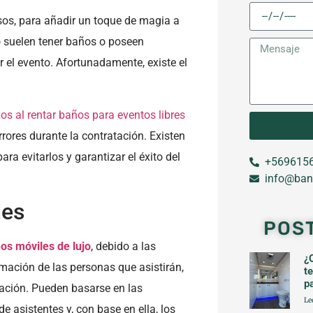
os, para añadir un toque de magia a
 no suelen tener baños o poseen
r el evento. Afortunadamente, existe el
os al rentar baños para eventos libres
rores durante la contratación. Existen
ra evitarlos y garantizar el éxito del
+5696156
info@ban
des
POS
os móviles de lujo
, debido a las
¿
mación de las personas que asistirán,
t
p
tación. Pueden basarse en las
Le
 asistentes y, con base en ella, los