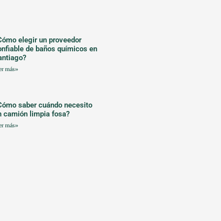
Cómo elegir un proveedor
onfiable de baños químicos en
antiago?
er más»
Cómo saber cuándo necesito
n camión limpia fosa?
er más»