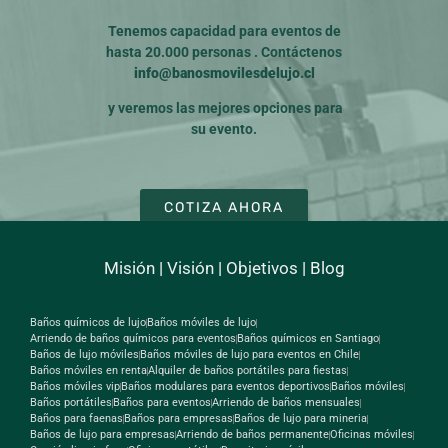
Tenemos capacidad para eventos de
hasta 20.000 personas . Contáctenos
info@banosmovilesdelujo.cl
y veremos las mejores opciones para
su evento.
COTIZA AHORA
Misión
|
Visión
|
Objetivos
|
Blog
Baños químicos de lujo
Baños móviles de lujo
Arriendo de baños químicos para eventos
Baños químicos en Santiago
Baños de lujo móviles
Baños móviles de lujo para eventos en Chile
Baños móviles en renta
Alquiler de baños portátiles para fiestas
Baños móviles vip
Baños modulares para eventos deportivos
Baños móviles
Baños portátiles
Baños para eventos
Arriendo de baños mensuales
Baños para faenas
Baños para empresas
Baños de lujo para mineria
Baños de lujo para empresas
Arriendo de baños permanente
Oficinas móviles