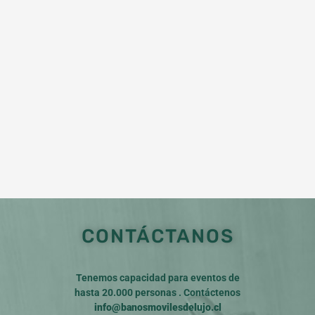
CONTÁCTANOS
Tenemos capacidad para eventos de
hasta 20.000 personas . Contáctenos
info@banosmovilesdelujo.cl