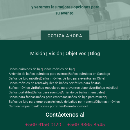
y veremos las mejores opciones para
su evento.
COTIZA AHORA
Misión
|
Visión
|
Objetivos
|
Blog
Baños químicos de lujo
Baños móviles de lujo
Arriendo de baños químicos para eventos
Baños químicos en Santiago
Baños de lujo móviles
Baños móviles de lujo para eventos en Chile
Baños móviles en renta
Alquiler de baños portátiles para fiestas
Baños móviles vip
Baños modulares para eventos deportivos
Baños móviles
Baños portátiles
Baños para eventos
Arriendo de baños mensuales
Baños para faenas
Baños para empresas
Baños de lujo para mineria
Baños de lujo para empresas
Arriendo de baños permanente
Oficinas móviles
Camión limpia fosa
Oficinas portátiles
Dormitorio móvil
Contáctenos al
+569 6156 0120
o
+569 6865 8545