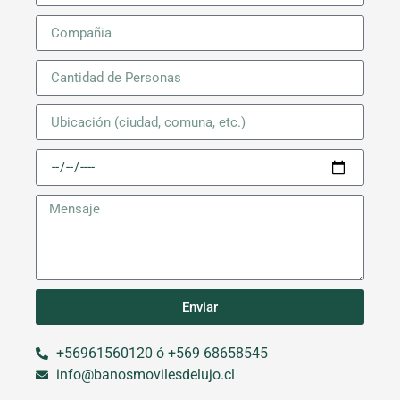
Enviar
+56961560120 ó +569 68658545
info@banosmovilesdelujo.cl