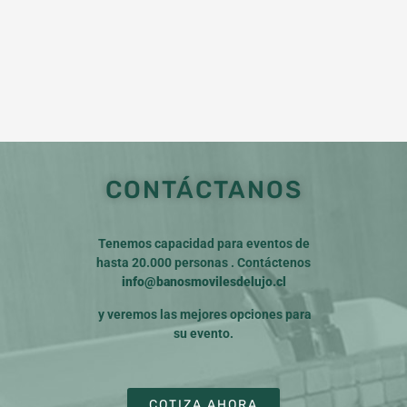
CONTÁCTANOS
Tenemos capacidad para eventos de
hasta 20.000 personas . Contáctenos
info@banosmovilesdelujo.cl
y veremos las mejores opciones para
su evento.
COTIZA AHORA