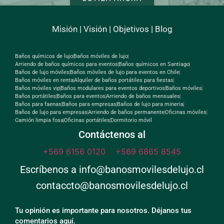
Misión
|
Visión
|
Objetivos
|
Blog
Baños químicos de lujo
Baños móviles de lujo
Arriendo de baños químicos para eventos
Baños químicos en Santiago
Baños de lujo móviles
Baños móviles de lujo para eventos en Chile
Baños móviles en renta
Alquiler de baños portátiles para fiestas
Baños móviles vip
Baños modulares para eventos deportivos
Baños móviles
Baños portátiles
Baños para eventos
Arriendo de baños mensuales
Baños para faenas
Baños para empresas
Baños de lujo para mineria
Baños de lujo para empresas
Arriendo de baños permanente
Oficinas móviles
Camión limpia fosa
Oficinas portátiles
Dormitorio móvil
Contáctenos al
+569 6156 0120
o
+569 6865 8545
Escríbenos a info@banosmovilesdelujo.cl
contaccto@banosmovilesdelujo.cl
Tu opinión es importante para nosotros. Déjanos tus
comentarios aquí.