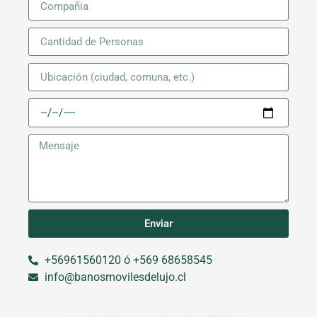
Enviar
+56961560120 ó +569 68658545
info@banosmovilesdelujo.cl