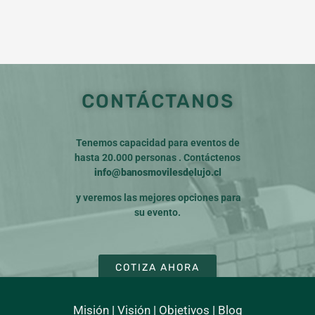
CONTÁCTANOS
Tenemos capacidad para eventos de
hasta 20.000 personas . Contáctenos
info@banosmovilesdelujo.cl
y veremos las mejores opciones para
su evento.
COTIZA AHORA
Misión
|
Visión
|
Objetivos
|
Blog