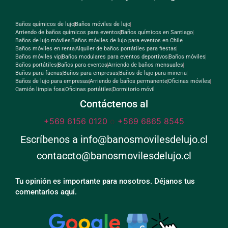
Baños químicos de lujo
Baños móviles de lujo
Arriendo de baños químicos para eventos
Baños químicos en Santiago
Baños de lujo móviles
Baños móviles de lujo para eventos en Chile
Baños móviles en renta
Alquiler de baños portátiles para fiestas
Baños móviles vip
Baños modulares para eventos deportivos
Baños móviles
Baños portátiles
Baños para eventos
Arriendo de baños mensuales
Baños para faenas
Baños para empresas
Baños de lujo para mineria
Baños de lujo para empresas
Arriendo de baños permanente
Oficinas móviles
Camión limpia fosa
Oficinas portátiles
Dormitorio móvil
Contáctenos al
+569 6156 0120
o
+569 6865 8545
Escríbenos a info@banosmovilesdelujo.cl
contaccto@banosmovilesdelujo.cl
Tu opinión es importante para nosotros. Déjanos tus
comentarios aquí.