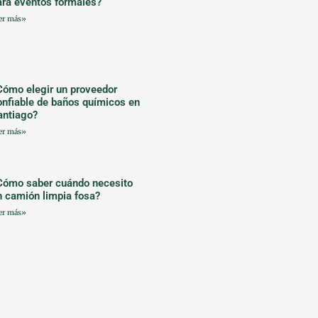
ara eventos formales?
er más»
Cómo elegir un proveedor
onfiable de baños químicos en
antiago?
er más»
Cómo saber cuándo necesito
n camión limpia fosa?
er más»