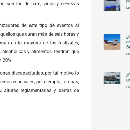
p
os son los de café, vinos y cervezas
Le
nizadores de este tipo de eventos al
aquellos que duran más de seis horas y
¿
c
omún en la mayoría de los festivales,
S
alcohólicas y alimentos, tendrán que
Le
n 20%.
onas discapacitadas, por tal motivo lo
¿
u
ntos especiales, por ejemplo, rampas,
Le
 alturas reglamentarias y barras de