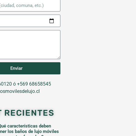
Enviar
0120 ó +569 68658545
osmovilesdelujo.cl
T RECIENTES
Qué características deben
ener los baños de lujo móviles