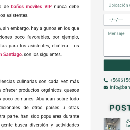
ta de
baños móviles VIP
nunca debe
os asistentes.
n, sin embargo, hay algunos en los que
ciones poco favorables, por ejemplo,
tas para los asistentes, etcétera. Los
n Santiago
, son los siguientes.
+5696156
riencias culinarias son cada vez más
info@ban
n ofrecer productos orgánicos, quesos
tos poco comunes. Abundan sobre todo
POS
dicionales de otros países u otras
tra parte, han sido populares durante
¿
ente busca diversión y actividades
t