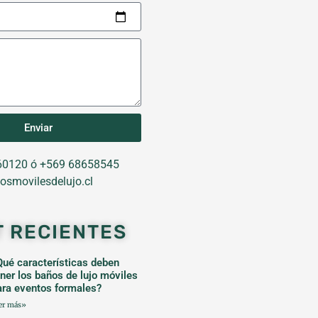
Enviar
0120 ó +569 68658545
osmovilesdelujo.cl
T RECIENTES
Qué características deben
ener los baños de lujo móviles
ara eventos formales?
er más»