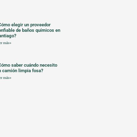
Cómo elegir un proveedor
onfiable de baños químicos en
antiago?
er más»
Cómo saber cuándo necesito
n camión limpia fosa?
er más»