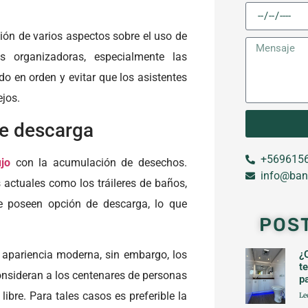
ción de varios aspectos sobre el uso de
 organizadoras, especialmente las
o en orden y evitar que los asistentes
ejos.
de descarga
+5696156
jo
con la acumulación de desechos.
info@ban
 actuales como los tráileres de baños,
 poseen opción de descarga, lo que
POS
apariencia moderna, sin embargo, los
¿
t
onsideran a los centenares de personas
p
bre. Para tales casos es preferible la
Le