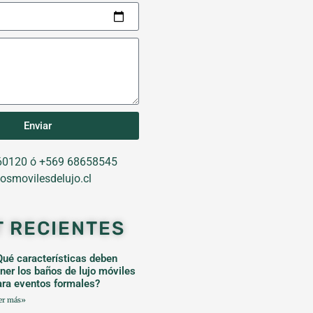
Enviar
0120 ó +569 68658545
osmovilesdelujo.cl
T RECIENTES
Qué características deben
ener los baños de lujo móviles
ara eventos formales?
er más»