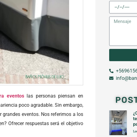
+5696156
info@ban
ra eventos
las personas piensan en
POS
pariencia poco agradable. Sin embargo,
¿
r grandes eventos. Nos referimos a los
t
cen? Ofrecer respuestas será el objetivo
p
Le