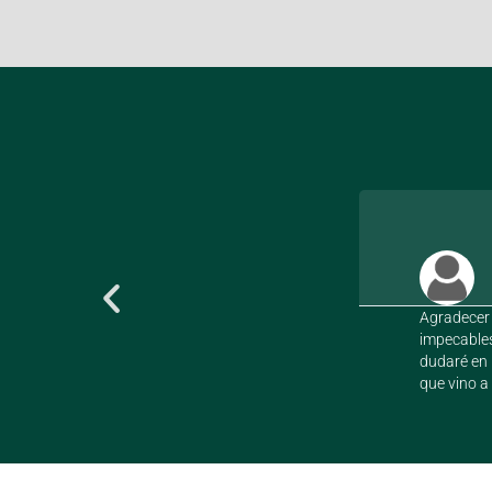
Agradecer 
impecables
dudaré en 
que vino a