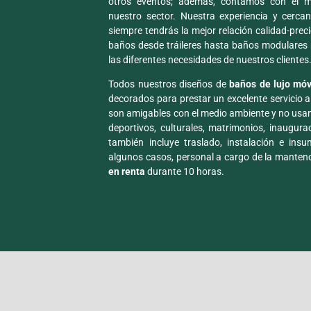
otros eventos; además, contamos con el m
nuestro sector. Nuestra experiencia y cercan
siempre tendrás la mejor relación calidad-prec
baños desde tráileres hasta baños modulares 
las diferentes necesidades de nuestros clientes
Todos nuestros diseños de
baños de lujo móv
decorados para prestar un excelente servicio 
son amigables con el medio ambiente y no usan
deportivos, culturales, matrimonios, inaugura
también incluye traslado, instalación e ins
algunos casos, personal a cargo de la mantenc
en renta
durante 10 horas.