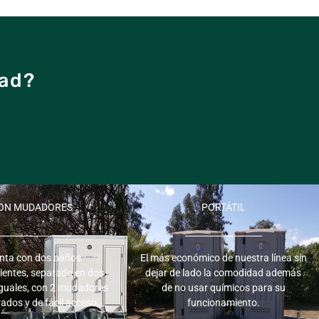
dad?
ON MUDADORES
PORTÁTIL
_________________
__________________
nta con dos baños
El más económico de nuestra línea sin
ientes, separado en dos
dejar de lado la comodidad además
iguales, con 2 mudadores
de no usar químicos para su
ados y de fácil acceso.
funcionamiento.