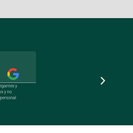
Daniela Fuentes





legantes y
Lejos lo mejor! Un excelente servicio, super p
os y no
de adolescentes para que no entren a las c
 personal