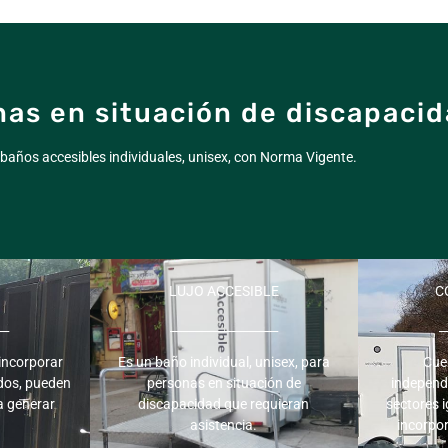
nas en situación de discapaci
 baños accesibles individuales, unisex, con Norma Vigente.
LUJO ACCESIBLE
C
__
__________________
_
incorporar
Es un baño individual, unisex, para
Cue
dos, pueden
personas en situación de
independ
a generar
discapacidad que requieran
sectores 
asistencia.
incorpor