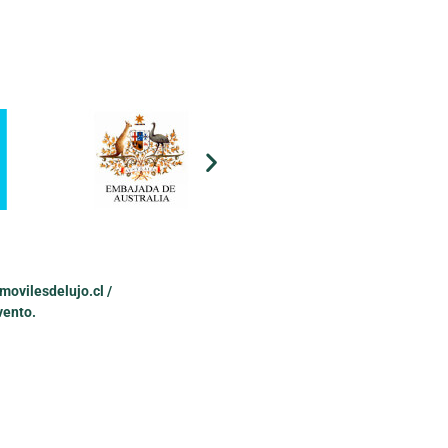
ovilesdelujo.cl /
vento.