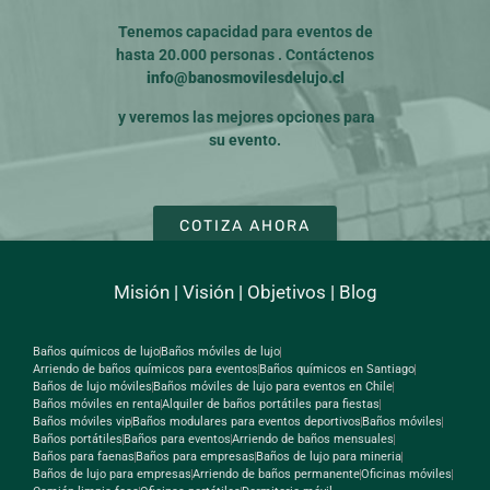
Tenemos capacidad para eventos de
hasta 20.000 personas . Contáctenos
info@banosmovilesdelujo.cl
y veremos las mejores opciones para
su evento.
COTIZA AHORA
Misión
|
Visión
|
Objetivos
|
Blog
Baños químicos de lujo
Baños móviles de lujo
Arriendo de baños químicos para eventos
Baños químicos en Santiago
Baños de lujo móviles
Baños móviles de lujo para eventos en Chile
Baños móviles en renta
Alquiler de baños portátiles para fiestas
Baños móviles vip
Baños modulares para eventos deportivos
Baños móviles
Baños portátiles
Baños para eventos
Arriendo de baños mensuales
Baños para faenas
Baños para empresas
Baños de lujo para mineria
Baños de lujo para empresas
Arriendo de baños permanente
Oficinas móviles