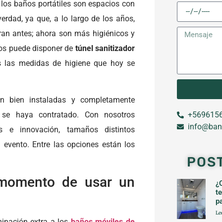
los baños portátiles son espacios con
erdad, ya que, a lo largo de los años,
ran antes; ahora son más higiénicos y
los puede disponer de
túnel sanitizador
s las medidas de higiene que hoy se
n bien instaladas y completamente
 se haya contratado. Con nosotros
+5696156
info@ban
 e innovación, tamaños distintos
evento. Entre las opciones están los
POS
 momento de usar un
¿
t
p
Le
minación extra a los
baños móviles de