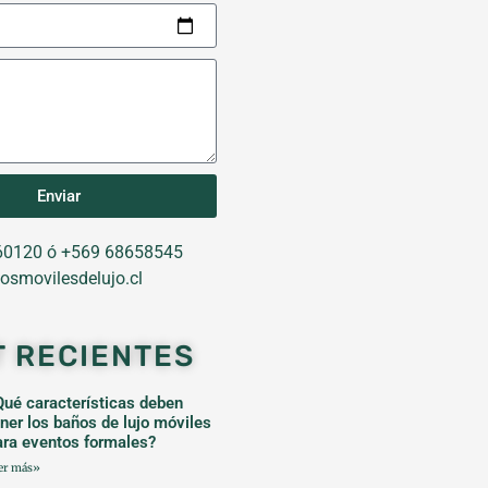
Enviar
0120 ó +569 68658545
osmovilesdelujo.cl
T RECIENTES
Qué características deben
ener los baños de lujo móviles
ara eventos formales?
er más»