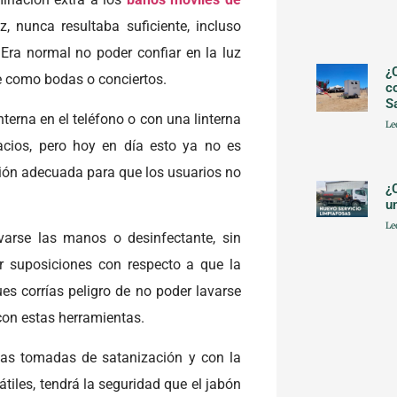
z, nunca resultaba suficiente, incluso
Era normal no poder confiar en la luz
¿
e como bodas o conciertos.
c
S
nterna en el teléfono o con una linterna
Le
acios, pero hoy en día esto ya no es
ción adecuada para que los usuarios no
¿
u
Le
varse las manos o desinfectante, sin
r suposiciones con respecto a que la
es corrías peligro de no poder lavarse
con estas herramientas.
das tomadas de satanización y con la
iles, tendrá la seguridad que el jabón