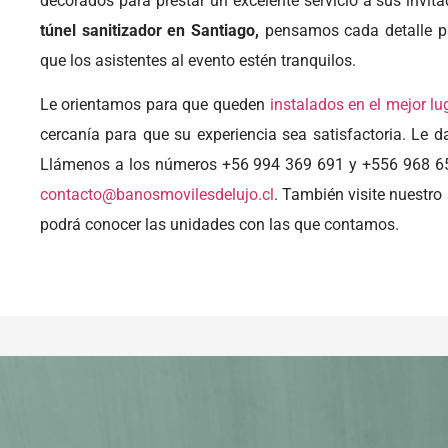
decorados para prestar un excelente servicio a sus invit
túnel sanitizador en Santiago,
pensamos cada detalle pa
que los asistentes al evento estén tranquilos.
Le orientamos para que queden
instalados en el mejor lu
cercanía para que su experiencia sea satisfactoria. Le d
Llámenos a los números +56 994 369 691 y +556 968 65
contacto@banosmovilesdelujo.cl
. También visite nuestro
podrá conocer las unidades con las que contamos.