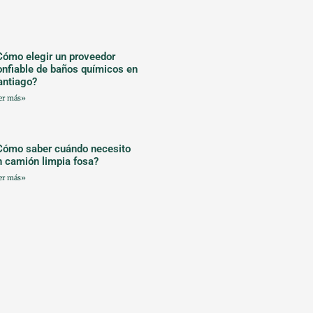
Cómo elegir un proveedor
onfiable de baños químicos en
antiago?
er más»
Cómo saber cuándo necesito
n camión limpia fosa?
er más»