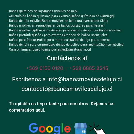
Baños químicos de lujo
Baños móviles de lujo
Arriendo de baños químicos para eventos
Baños químicos en Santiago
Baños de lujo móviles
Baños móviles de lujo para eventos en Chile
Baños móviles en renta
Alquiler de baños portátiles para fiestas
Baños móviles vip
Baños modulares para eventos deportivos
Baños móviles
Baños portátiles
Baños para eventos
Arriendo de baños mensuales
Baños para faenas
Baños para empresas
Baños de lujo para mineria
Baños de lujo para empresas
Arriendo de baños permanente
Oficinas móviles
Camión limpia fosa
Oficinas portátiles
Dormitorio móvil
Contáctenos al
+569 6156 0120
o
+569 6865 8545
Escríbenos a info@banosmovilesdelujo.cl
contaccto@banosmovilesdelujo.cl
Tu opinión es importante para nosotros. Déjanos tus
comentarios aquí.