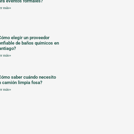
ara eventos formales?
er más»
Cómo elegir un proveedor
onfiable de baños químicos en
antiago?
er más»
Cómo saber cuándo necesito
n camión limpia fosa?
er más»