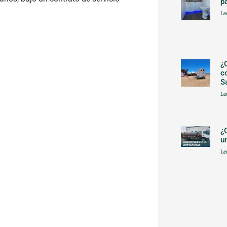
p
Le
¿
c
S
Le
¿
u
Le