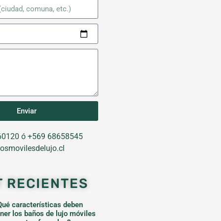
Enviar
0120 ó +569 68658545
osmovilesdelujo.cl
T RECIENTES
Qué características deben
ener los baños de lujo móviles