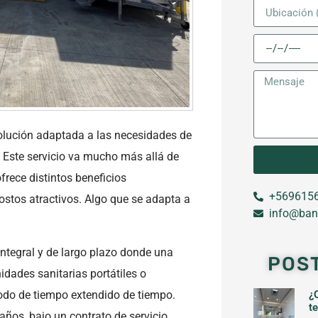
lución adaptada a las necesidades de
 Este servicio va mucho más allá de
ofrece distintos beneficios
+5696156
costos atractivos. Algo que se adapta a
info@ban
integral y de largo plazo donde una
POS
dades sanitarias portátiles o
íodo de tiempo extendido de tiempo.
¿
t
ños, bajo un contrato de servicio