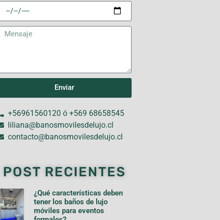
Enviar
+56961560120 ó +569 68658545
liliana@banosmovilesdelujo.cl
contacto@banosmovilesdelujo.cl
POST RECIENTES
¿Qué características deben
tener los baños de lujo
móviles para eventos
formales?