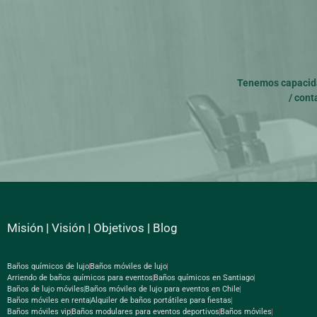
Tenemos capacida
/
cont
Misión
|
Visión
|
Objetivos
|
Blog
Baños químicos de lujo
Baños móviles de lujo
Arriendo de baños químicos para eventos
Baños químicos en Santiago
Baños de lujo móviles
Baños móviles de lujo para eventos en Chile
Baños móviles en renta
Alquiler de baños portátiles para fiestas
Baños móviles vip
Baños modulares para eventos deportivos
Baños móviles