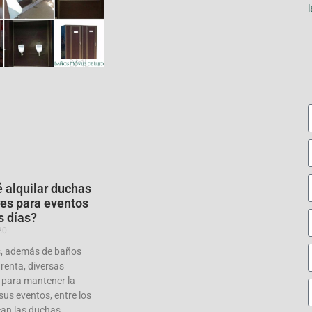
 alquilar duchas
es para eventos
s días?
20
, además de baños
 renta, diversas
 para mantener la
sus eventos, entre los
can las duchas