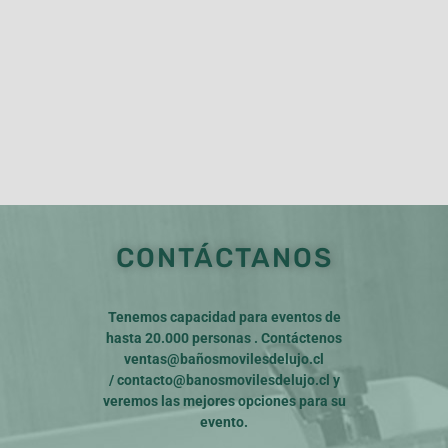
CONTÁCTANOS
Tenemos capacidad para eventos de
hasta 20.000 personas . Contáctenos
ventas@bañosmovilesdelujo.cl
/
contacto@banosmovilesdelujo.cl
y
veremos las mejores opciones para su
evento.