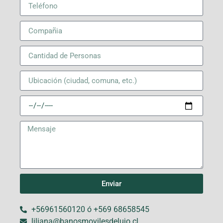
Enviar
+56961560120 ó +569 68658545
liliana@banosmovilesdelujo.cl