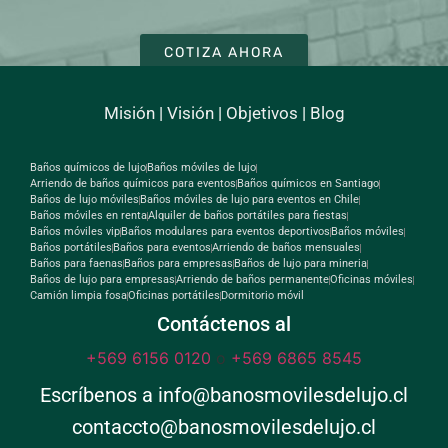
COTIZA AHORA
Misión
|
Visión
|
Objetivos
|
Blog
Baños químicos de lujo
Baños móviles de lujo
Arriendo de baños químicos para eventos
Baños químicos en Santiago
Baños de lujo móviles
Baños móviles de lujo para eventos en Chile
Baños móviles en renta
Alquiler de baños portátiles para fiestas
Baños móviles vip
Baños modulares para eventos deportivos
Baños móviles
Baños portátiles
Baños para eventos
Arriendo de baños mensuales
Baños para faenas
Baños para empresas
Baños de lujo para mineria
Baños de lujo para empresas
Arriendo de baños permanente
Oficinas móviles
Camión limpia fosa
Oficinas portátiles
Dormitorio móvil
Contáctenos al
+569 6156 0120
o
+569 6865 8545
Escríbenos a info@banosmovilesdelujo.cl
contaccto@banosmovilesdelujo.cl