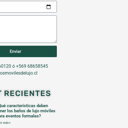
Enviar
0120 ó +569 68658545
osmovilesdelujo.cl
T RECIENTES
Qué características deben
ener los baños de lujo móviles
ara eventos formales?
er más»