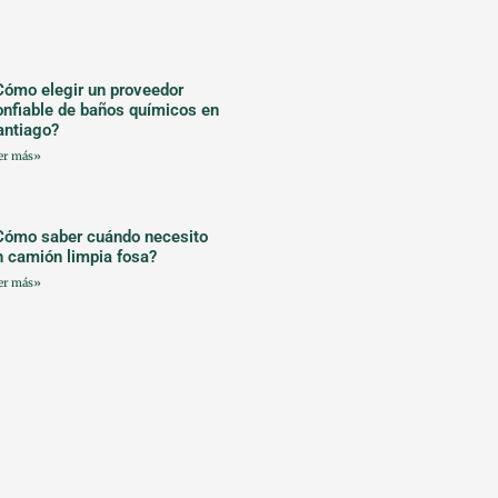
Cómo elegir un proveedor
onfiable de baños químicos en
antiago?
er más»
Cómo saber cuándo necesito
n camión limpia fosa?
er más»