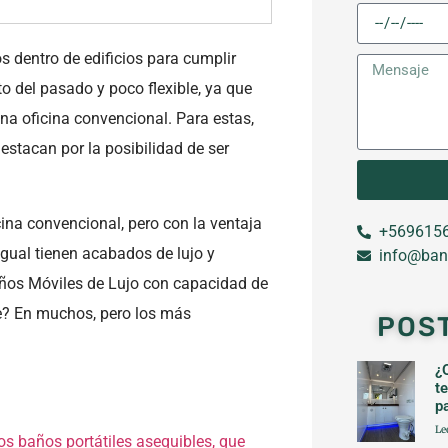
s dentro de edificios para cumplir
o del pasado y poco flexible, ya que
una oficina convencional. Para estas,
destacan por la posibilidad de ser
cina convencional, pero con la ventaja
+5696156
Igual tienen acabados de lujo y
info@ban
años Móviles de Lujo con capacidad de
se? En muchos, pero los más
POS
¿
t
p
Le
os baños portátiles asequibles, que