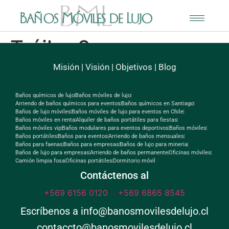
Tráiler 2
Misión
|
Visión
|
Objetivos
|
Blog
Baños químicos de lujo
Baños móviles de lujo
Arriendo de baños químicos para eventos
Baños químicos en Santiago
Baños de lujo móviles
Baños móviles de lujo para eventos en Chile
Baños móviles en renta
Alquiler de baños portátiles para fiestas
Baños móviles vip
Baños modulares para eventos deportivos
Baños móviles
Baños portátiles
Baños para eventos
Arriendo de baños mensuales
Baños para faenas
Baños para empresas
Baños de lujo para mineria
Baños de lujo para empresas
Arriendo de baños permanente
Oficinas móviles
Camión limpia fosa
Oficinas portátiles
Dormitorio móvil
Contáctenos al
+569 6156 0120
o
+569 6865 8545
Escríbenos a info@banosmovilesdelujo.cl
contaccto@banosmovilesdelujo.cl