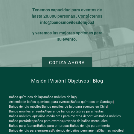
Tenemos capacidad para eventos de
hasta 20.000 personas . Contáctenos
info@banosmovilesdelujo.cl
y veremos las mejores opciones para
su evento.
COTIZA AHORA
Misión
|
Visión
|
Objetivos
|
Blog
Baños químicos de lujo
Baños móviles de lujo
Arriendo de baños químicos para eventos
Baños químicos en Santiago
Baños de lujo móviles
Baños móviles de lujo para eventos en Chile
Baños móviles en renta
Alquiler de baños portátiles para fiestas
Baños móviles vip
Baños modulares para eventos deportivos
Baños móviles
Baños portátiles
Baños para eventos
Arriendo de baños mensuales
Baños para faenas
Baños para empresas
Baños de lujo para mineria
Baños de lujo para empresas
Arriendo de baños permanente
Oficinas móviles