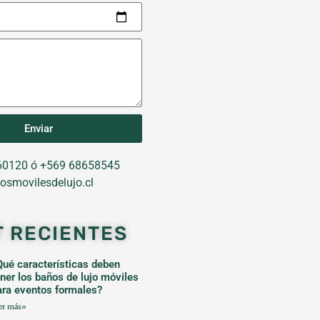
Enviar
0120 ó +569 68658545
osmovilesdelujo.cl
T RECIENTES
Qué características deben
ener los baños de lujo móviles
ara eventos formales?
er más»