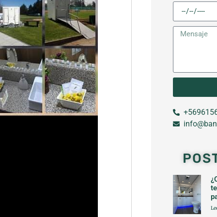
+5696156
info@ban
POS
¿
t
p
Le