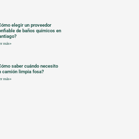
Cómo elegir un proveedor
onfiable de baños químicos en
antiago?
er más»
Cómo saber cuándo necesito
n camión limpia fosa?
er más»