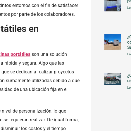
p
tintos entornos con el fin de satisfacer
Le
ntos por parte de los colaboradores.
tátiles
en
¿
c
S
cinas portátiles
son una solución
Le
 rápida y segura. Algo que las
 que se dedican a realizar proyectos
¿
 son sumamente utilizadas debido a que
u
Le
esidad de una ubicación fija en el
 nivel de personalización, lo que
 se requieran realizar. De igual forma,
disminuir los costos y el tiempo