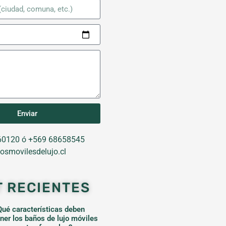
Enviar
0120 ó +569 68658545
osmovilesdelujo.cl
T RECIENTES
Qué características deben
ener los baños de lujo móviles