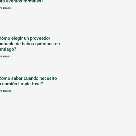
ara eventos formales?
er más»
Cómo elegir un proveedor
onfiable de baños químicos en
antiago?
er más»
Cómo saber cuándo necesito
n camión limpia fosa?
er más»