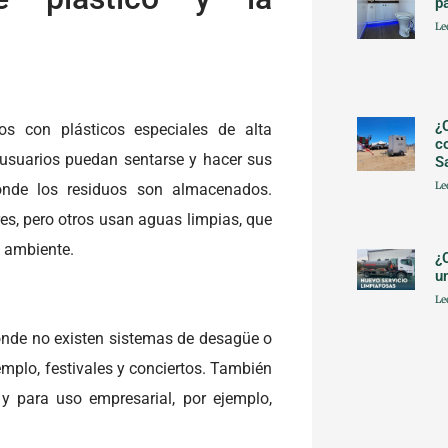
p
Le
¿
s con plásticos especiales de alta
c
 usuarios puedan sentarse y hacer sus
S
Le
nde los residuos son almacenados.
es, pero otros usan aguas limpias, que
o ambiente.
¿
u
Le
donde no existen sistemas de desagüe o
mplo, festivales y conciertos. También
y para uso empresarial, por ejemplo,