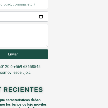
Enviar
0120 ó +569 68658545
osmovilesdelujo.cl
T RECIENTES
Qué características deben
ener los baños de lujo móviles