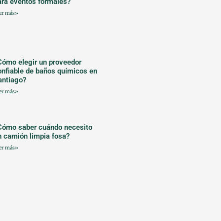
ara eventos formales?
er más»
Cómo elegir un proveedor
onfiable de baños químicos en
antiago?
er más»
Cómo saber cuándo necesito
n camión limpia fosa?
er más»