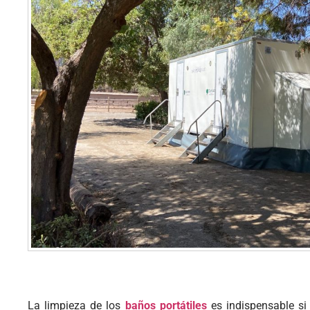
La limpieza de los
baños portátiles
es indispensable si