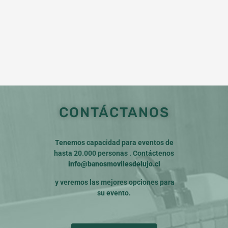
CONTÁCTANOS
Tenemos capacidad para eventos de
hasta 20.000 personas . Contáctenos
info@banosmovilesdelujo.cl
y veremos las mejores opciones para
su evento.