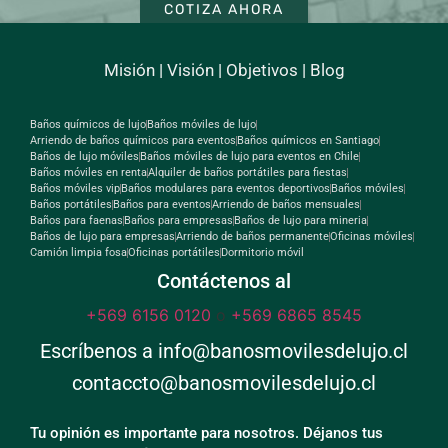
COTIZA AHORA
Misión
|
Visión
|
Objetivos
|
Blog
Baños químicos de lujo
Baños móviles de lujo
Arriendo de baños químicos para eventos
Baños químicos en Santiago
Baños de lujo móviles
Baños móviles de lujo para eventos en Chile
Baños móviles en renta
Alquiler de baños portátiles para fiestas
Baños móviles vip
Baños modulares para eventos deportivos
Baños móviles
Baños portátiles
Baños para eventos
Arriendo de baños mensuales
Baños para faenas
Baños para empresas
Baños de lujo para mineria
Baños de lujo para empresas
Arriendo de baños permanente
Oficinas móviles
Camión limpia fosa
Oficinas portátiles
Dormitorio móvil
Contáctenos al
+569 6156 0120
o
+569 6865 8545
Escríbenos a info@banosmovilesdelujo.cl
contaccto@banosmovilesdelujo.cl
Tu opinión es importante para nosotros. Déjanos tus