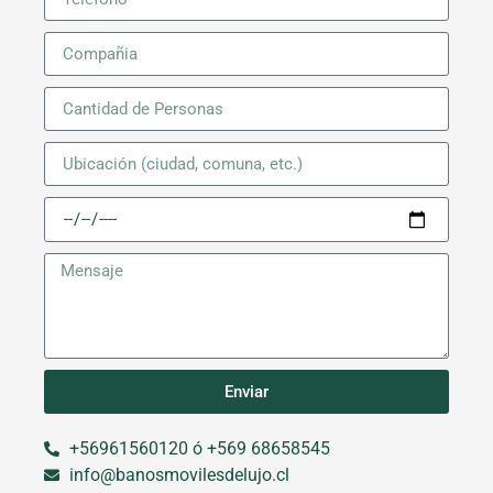
Enviar
+56961560120 ó +569 68658545
info@banosmovilesdelujo.cl