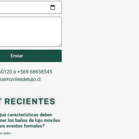
Enviar
0120 ó +569 68658545
osmovilesdelujo.cl
T RECIENTES
Qué características deben
ener los baños de lujo móviles
ara eventos formales?
er más»