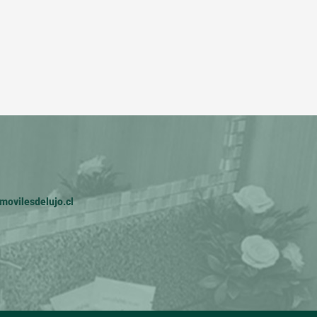
ovilesdelujo.cl