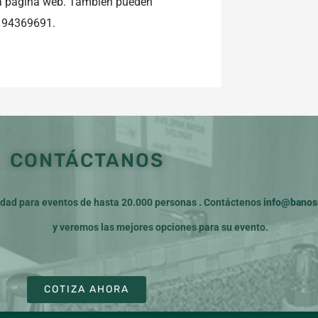
tra página web. También pueden
9 94369691.
CONTÁCTANOS
ad para eventos de hasta 20.000 personas . Contáctenos
info@banosm
y veremos las mejores opciones para su evento.
COTIZA AHORA