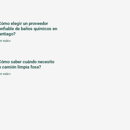
Cómo elegir un proveedor
onfiable de baños químicos en
antiago?
er más»
Cómo saber cuándo necesito
n camión limpia fosa?
er más»