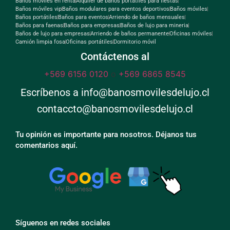
Baños móviles en renta
Alquiler de baños portátiles para fiestas
Baños móviles vip
Baños modulares para eventos deportivos
Baños móviles
Baños portátiles
Baños para eventos
Arriendo de baños mensuales
Baños para faenas
Baños para empresas
Baños de lujo para mineria
Baños de lujo para empresas
Arriendo de baños permanente
Oficinas móviles
Camión limpia fosa
Oficinas portátiles
Dormitorio móvil
Contáctenos al
+569 6156 0120
o
+569 6865 8545
Escríbenos a info@banosmovilesdelujo.cl
contaccto@banosmovilesdelujo.cl
Tu opinión es importante para nosotros. Déjanos tus
comentarios aquí.
Síguenos en redes sociales