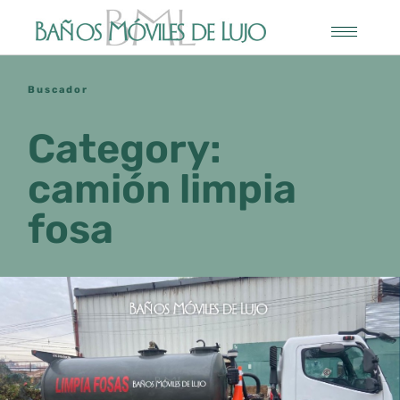
Buscador
Category:
camión limpia
fosa