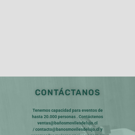
CONTÁCTANOS
Tenemos capacidad para eventos de
hasta 20.000 personas . Contáctenos
ventas@bañosmovilesdelujo.cl
/
contacto@banosmovilesdelujo.cl
y