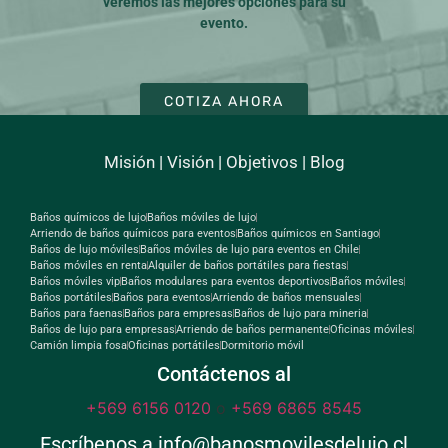
veremos las mejores opciones para su
evento.
COTIZA AHORA
Misión
|
Visión
|
Objetivos
|
Blog
Baños químicos de lujo
Baños móviles de lujo
Arriendo de baños químicos para eventos
Baños químicos en Santiago
Baños de lujo móviles
Baños móviles de lujo para eventos en Chile
Baños móviles en renta
Alquiler de baños portátiles para fiestas
Baños móviles vip
Baños modulares para eventos deportivos
Baños móviles
Baños portátiles
Baños para eventos
Arriendo de baños mensuales
Baños para faenas
Baños para empresas
Baños de lujo para mineria
Baños de lujo para empresas
Arriendo de baños permanente
Oficinas móviles
Camión limpia fosa
Oficinas portátiles
Dormitorio móvil
Contáctenos al
+569 6156 0120
o
+569 6865 8545
Escríbenos a info@banosmovilesdelujo.cl