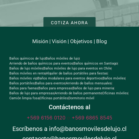
COTIZA AHORA
Misión
|
Visión
|
Objetivos
|
Blog
Baños químicos de lujo
Baños móviles de lujo
Arriendo de baños químicos para eventos
Baños químicos en Santiago
Baños de lujo móviles
Baños móviles de lujo para eventos en Chile
Baños móviles en renta
Alquiler de baños portátiles para fiestas
Baños móviles vip
Baños modulares para eventos deportivos
Baños móviles
Baños portátiles
Baños para eventos
Arriendo de baños mensuales
Baños para faenas
Baños para empresas
Baños de lujo para mineria
Baños de lujo para empresas
Arriendo de baños permanente
Oficinas móviles
Camión limpia fosa
Oficinas portátiles
Dormitorio móvil
Contáctenos al
+569 6156 0120
o
+569 6865 8545
Escríbenos a info@banosmovilesdelujo.cl
contaccto@banosmovilesdelujo.cl