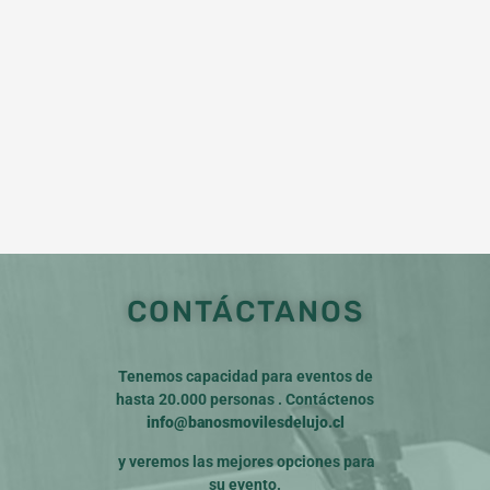
CONTÁCTANOS
Tenemos capacidad para eventos de
hasta 20.000 personas . Contáctenos
info@banosmovilesdelujo.cl
y veremos las mejores opciones para
su evento.